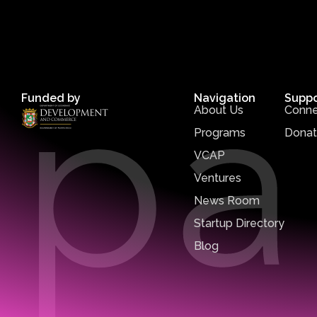
Funded by
Navigation
Suppo
About Us
Conne
Programs
Dona
VCAP
Ventures
News Room
Startup Directory
Blog