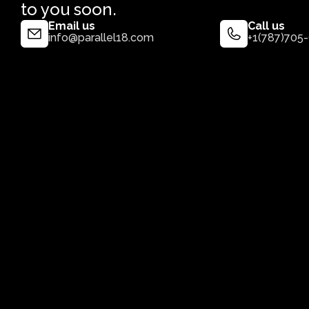
to you soon.
Email us
Call us
info@parallel18.com
+1(787)705